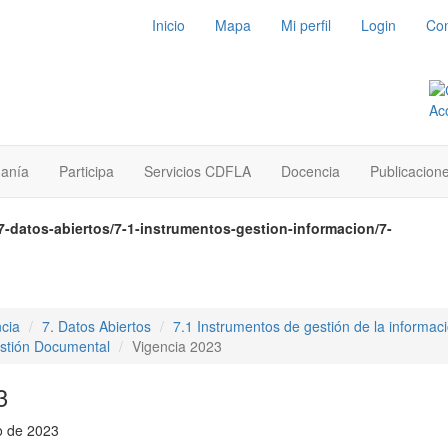
Inicio
Mapa
Mi perfil
Login
Con
danía
Participa
Servicios CDFLA
Docencia
Publicacion
7-datos-abiertos/7-1-instrumentos-gestion-informacion/7-
cia
7. Datos Abiertos
7.1 Instrumentos de gestión de la informac
estión Documental
Vigencia 2023
3
o de 2023