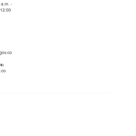
 a.m. -
 12:00
Consulta Estado de
Radicados
gov.co
es:
.co
Whatsapp
Conoce GOV.CO
Gestión ambiental