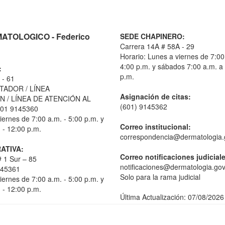
TOLOGICO - Federico
SEDE CHAPINERO:
Carrera 14A # 58A - 29
Horario: Lunes a viernes de 7:00
4:00 p.m. y sábados 7:00 a.m. a
:
p.m.
 - 61
TADOR / LÍNEA
Asignación de citas:
 / LÍNEA DE ATENCIÓN AL
(601) 9145362
01 9145360
iernes de 7:00 a.m. - 5:00 p.m. y
Correo institucional:
 - 12:00 p.m.
correspondencia@dermatologia.
ATIVA:
Correo notificaciones judicial
 1 Sur – 85
notificaciones@dermatologia.gov
145361
Solo para la rama judicial
iernes de 7:00 a.m. - 5:00 p.m. y
 - 12:00 p.m.
Última Actualización: 07/08/2026