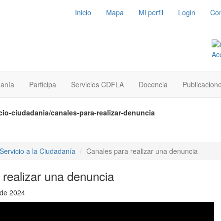
Inicio
Mapa
Mi perfil
Login
Con
danía
Participa
Servicios CDFLA
Docencia
Publicacion
cio-ciudadania/canales-para-realizar-denuncia
Servicio a la Ciudadanía
Canales para realizar una denuncia
 realizar una denuncia
 de 2024