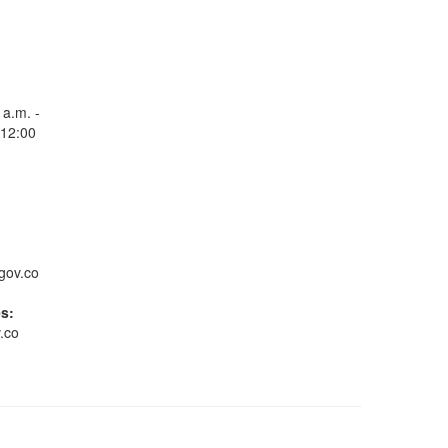
Consulta Estado de
Radicados
 a.m. -
 12:00
Whatsapp
gov.co
es:
.co
Gestión ambiental
Conoce GOV.CO