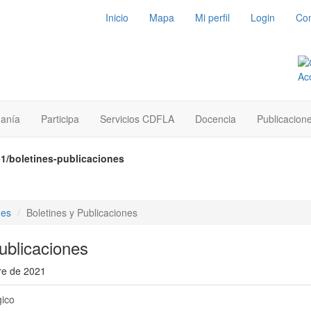
Inicio
Mapa
Mi perfil
Login
Con
danía
Participa
Servicios CDFLA
Docencia
Publicacion
1/boletines-publicaciones
nes
Boletines y Publicaciones
ublicaciones
re de 2021
gico