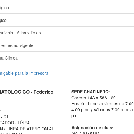
ógico
gico
niasis - Atlas y Texto
nfermedad vigente
ía Clínica
TOLOGICO - Federico
SEDE CHAPINERO:
Carrera 14A # 58A - 29
Horario: Lunes a viernes de 7:00
4:00 p.m. y sábados 7:00 a.m. a
:
p.m.
 - 61
TADOR / LÍNEA
Asignación de citas:
 / LÍNEA DE ATENCIÓN AL
(601) 9145362