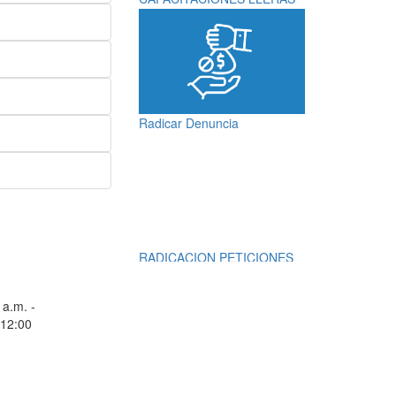
Radicar Denuncia
RADICACION PETICIONES
QUEJAS, RECLAMOS,
SUGERENCIAS,
 a.m. -
DENUNCIAS Y
 12:00
FELICITACIONES