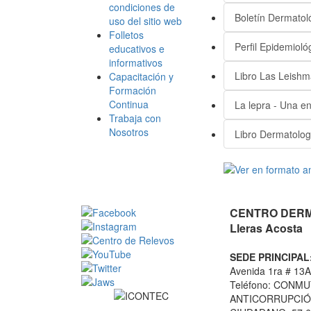
condiciones de
Boletín Dermatol
uso del sitio web
Folletos
Perfil Epidemioló
educativos e
informativos
Libro Las Leishma
Capacitación y
Formación
Continua
La lepra - Una e
Trabaja con
Nosotros
Libro Dermatolog
CENTRO DERMA
Lleras Acosta
SEDE PRINCIPAL
Avenida 1ra # 13A
Teléfono: CONMU
ANTICORRUPCIÓN