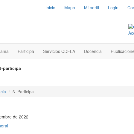
Inicio
Mapa
Mi perfil
Login
Con
danía
Participa
Servicios CDFLA
Docencia
Publicacion
-participa
cia
6. Participa
tiembre de 2022
neral