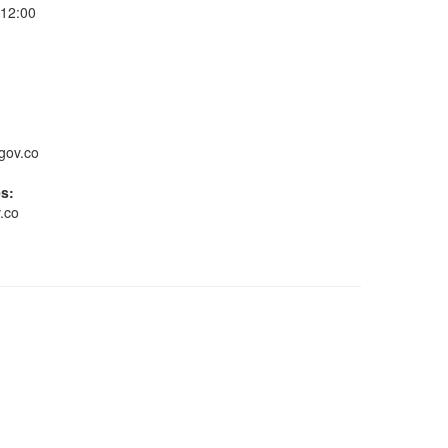
 12:00
Consulta Estado de
Radicados
gov.co
es:
.co
Whatsapp
Conoce GOV.CO
Gestión ambiental