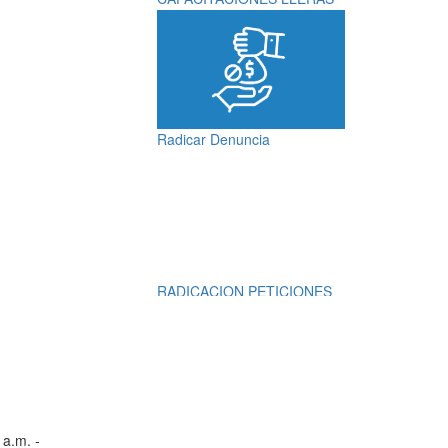
Radicar Denuncia
RADICACION PETICIONES
QUEJAS, RECLAMOS,
SUGERENCIAS,
DENUNCIAS Y
FELICITACIONES
 a.m. -