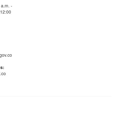
 a.m. -
 12:00
Radicar Denuncia
gov.co
es:
.co
RADICACION PETICIONES
QUEJAS, RECLAMOS,
SUGERENCIAS,
DENUNCIAS Y
Conoce GOV.CO
FELICITACIONES