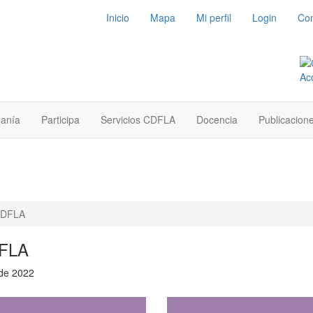
Inicio
Mapa
Mi perfil
Login
Con
danía
Participa
Servicios CDFLA
Docencia
Publicacion
 CDFLA
DFLA
 de 2022