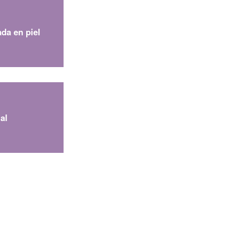
da en piel
RADICACION ORFEO
INSTITUCIONAL
al
Docencia e Investigación
CAPACITACIONES LLERAS