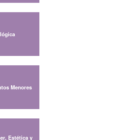
Consulta Estado de
Radicados
lógica
Whatsapp
ntos Menores
Gestión ambiental
er, Estética y