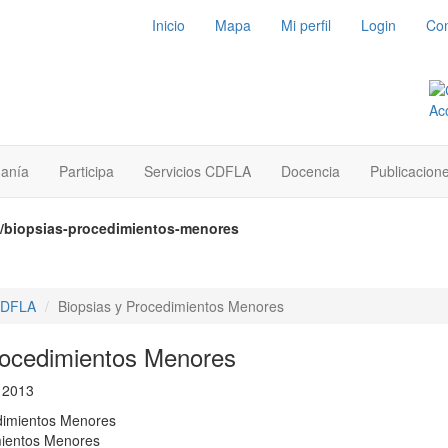
Inicio
Mapa
Mi perfil
Login
Con
danía
Participa
Servicios CDFLA
Docencia
Publicacion
la/biopsias-procedimientos-menores
 CDFLA
Biopsias y Procedimientos Menores
rocedimientos Menores
e 2013
mientos Menores