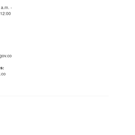
 a.m. -
 12:00
Pago y solicitud de cita
gov.co
es:
.co
Farmacia virtual
Conoce GOV.CO
Nuestros Servicios