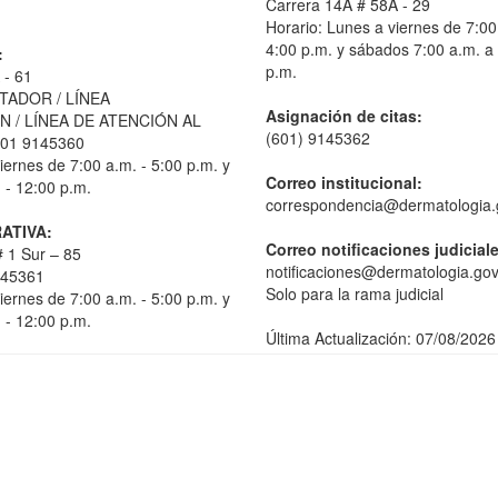
Carrera 14A # 58A - 29
Horario: Lunes a viernes de 7:00
4:00 p.m. y sábados 7:00 a.m. a
:
p.m.
 - 61
TADOR / LÍNEA
Asignación de citas:
 / LÍNEA DE ATENCIÓN AL
(601) 9145362
01 9145360
iernes de 7:00 a.m. - 5:00 p.m. y
Correo institucional:
 - 12:00 p.m.
correspondencia@dermatologia.
ATIVA:
Correo notificaciones judicial
 1 Sur – 85
notificaciones@dermatologia.gov
145361
Solo para la rama judicial
iernes de 7:00 a.m. - 5:00 p.m. y
 - 12:00 p.m.
Última Actualización: 07/08/2026