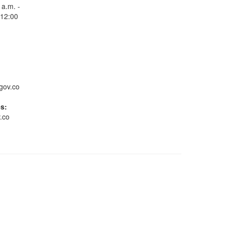
 a.m. -
 12:00
Consulta Estado de
Radicados
gov.co
es:
.co
Whatsapp
Conoce GOV.CO
Gestión ambiental