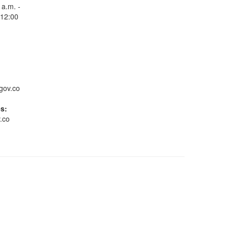
 a.m. -
 12:00
Consulta Estado de
Radicados
gov.co
es:
.co
Whatsapp
Conoce GOV.CO
Gestión ambiental