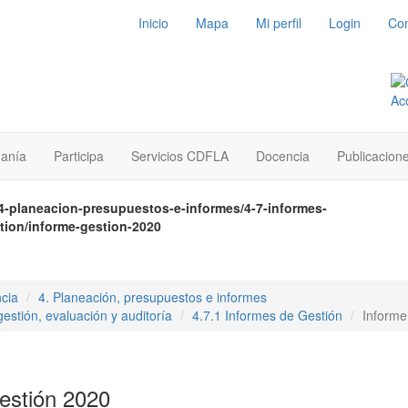
Inicio
Mapa
Mi perfil
Login
Con
danía
Participa
Servicios CDFLA
Docencia
Publicacion
4-planeacion-presupuestos-e-informes/4-7-informes-
stion/informe-gestion-2020
cia
4. Planeación, presupuestos e informes
estión, evaluación y auditoría
4.7.1 Informes de Gestión
Informe
estión 2020