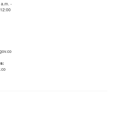
 a.m. -
 12:00
Consulta Estado de
Radicados
gov.co
es:
.co
Whatsapp
Conoce GOV.CO
Gestión ambiental