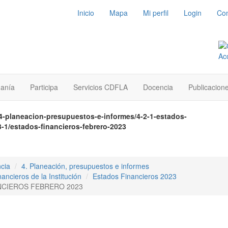
Inicio
Mapa
Mi perfil
Login
Con
danía
Participa
Servicios CDFLA
Docencia
Publicacion
/4-planeacion-presupuestos-e-informes/4-2-1-estados-
3-1/estados-financieros-febrero-2023
cia
4. Planeación, presupuestos e informes
ancieros de la Institución
Estados Financieros 2023
NCIEROS FEBRERO 2023