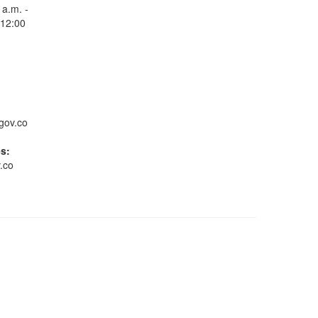
 a.m. -
 12:00
Consulta Estado de
Radicados
gov.co
es:
.co
Whatsapp
Conoce GOV.CO
Gestión ambiental