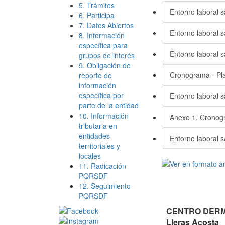
5. Trámites
Entorno laboral s
6. Participa
7. Datos Abiertos
Entorno laboral s
8. Información
específica para
Entorno laboral s
grupos de interés
9. Obligación de
Cronograma - Pla
reporte de
información
específica por
Entorno laboral s
parte de la entidad
10. Información
Anexo 1. Cronogr
tributaria en
entidades
Entorno laboral s
territoriales y
locales
11. Radicación
PQRSDF
12. Seguimiento
PQRSDF
CENTRO DERMA
Lleras Acosta