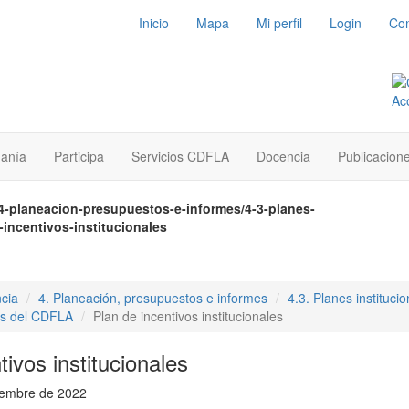
Inicio
Mapa
Mi perfil
Login
Con
danía
Participa
Servicios CDFLA
Docencia
Publicacion
4-planeacion-presupuestos-e-informes/4-3-planes-
-incentivos-institucionales
cia
4. Planeación, presupuestos e informes
4.3. Planes instituci
os del CDFLA
Plan de incentivos institucionales
tivos institucionales
tiembre de 2022