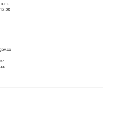
 a.m. -
 12:00
Consulta Estado de
Radicados
gov.co
es:
.co
Whatsapp
Conoce GOV.CO
Gestión ambiental