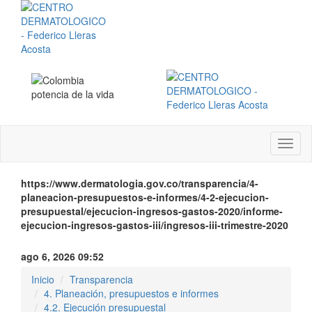
Menú
instit
https://www.dermatologia.gov.co/transparencia/4-
planeacion-presupuestos-e-informes/4-2-ejecucion-
presupuestal/ejecucion-ingresos-gastos-2020/informe-
ejecucion-ingresos-gastos-iii/ingresos-iii-trimestre-2020
ago 6, 2026 09:52
Inicio
Transparencia
4. Planeación, presupuestos e informes
4.2. Ejecución presupuestal