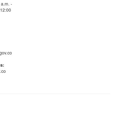
 a.m. -
 12:00
Consulta Estado de
Radicados
gov.co
es:
.co
Whatsapp
Conoce GOV.CO
Gestión ambiental