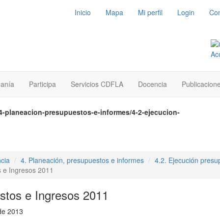
Inicio
Mapa
Mi perfil
Login
Con
danía
Participa
Servicios CDFLA
Docencia
Publicacion
4-planeacion-presupuestos-e-informes/4-2-ejecucion-
cia
4. Planeación, presupuestos e informes
4.2. Ejecución presu
s e Ingresos 2011
stos e Ingresos 2011
de 2013