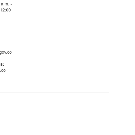
 a.m. -
 12:00
Consulta Estado de
Radicados
gov.co
es:
.co
Whatsapp
Conoce GOV.CO
Gestión ambiental