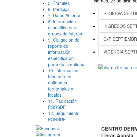
viernes, 23 de diciem
5. Trámites
6. Participa
RESERVA SEPT
7. Datos Abiertos
8. Información
INGRESOS SEP
específica para
grupos de interés
CxP SEPTIEMB
9. Obligación de
reporte de
VIGENCIA SEPT
información
específica por
parte de la entidad
10. Información
tributaria en
entidades
territoriales y
locales
11. Radicación
PQRSDF
12. Seguimiento
PQRSDF
CENTRO DERMA
Lleras Acosta