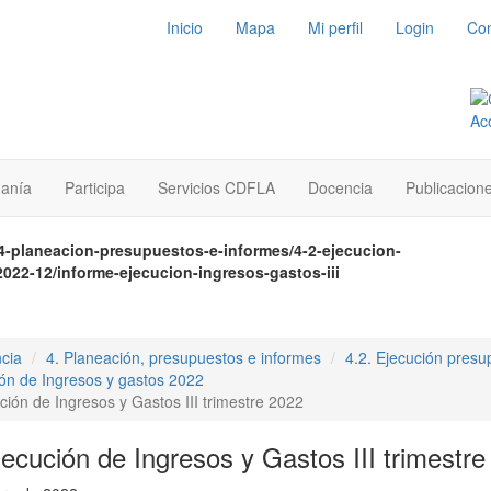
Inicio
Mapa
Mi perfil
Login
Con
danía
Participa
Servicios CDFLA
Docencia
Publicacion
4-planeacion-presupuestos-e-informes/4-2-ejecucion-
022-12/informe-ejecucion-ingresos-gastos-iii
cia
4. Planeación, presupuestos e informes
4.2. Ejecución presu
ón de Ingresos y gastos 2022
ción de Ingresos y Gastos III trimestre 2022
ecución de Ingresos y Gastos III trimestr