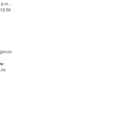
 a.m. -
 12:00
Consulta Estado de
Radicados
gov.co
es:
.co
Whatsapp
Conoce GOV.CO
Gestión ambiental