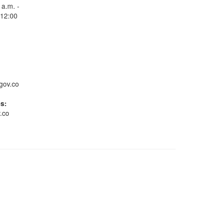
 a.m. -
 12:00
Consulta Estado de
Radicados
gov.co
es:
.co
Whatsapp
Conoce GOV.CO
Gestión ambiental