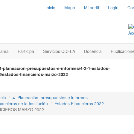
Inicio
Mapa
Mi perfil
Login
Con
danía
Participa
Servicios CDFLA
Docencia
Publicacion
/4-planeacion-presupuestos-e-informes/4-2-1-estados-
22/estados-financieros-marzo-2022
cia
4. Planeación, presupuestos e informes
ancieros de la Institución
Estados Financieros 2022
NCIEROS MARZO 2022