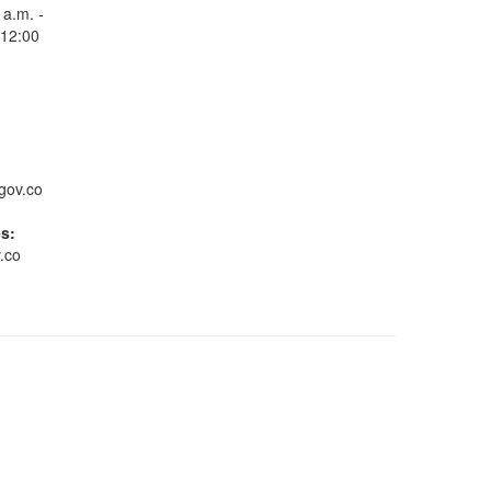
 a.m. -
 12:00
Consulta Estado de
Radicados
gov.co
es:
.co
Whatsapp
Conoce GOV.CO
Gestión ambiental