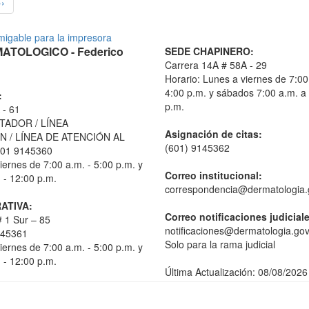
››
TOLOGICO - Federico
SEDE CHAPINERO:
Carrera 14A # 58A - 29
Horario: Lunes a viernes de 7:00
4:00 p.m. y sábados 7:00 a.m. a
:
p.m.
 - 61
TADOR / LÍNEA
Asignación de citas:
 / LÍNEA DE ATENCIÓN AL
(601) 9145362
01 9145360
iernes de 7:00 a.m. - 5:00 p.m. y
Correo institucional:
 - 12:00 p.m.
correspondencia@dermatologia.
ATIVA:
Correo notificaciones judicial
 1 Sur – 85
notificaciones@dermatologia.gov
145361
Solo para la rama judicial
iernes de 7:00 a.m. - 5:00 p.m. y
 - 12:00 p.m.
Última Actualización: 08/08/2026