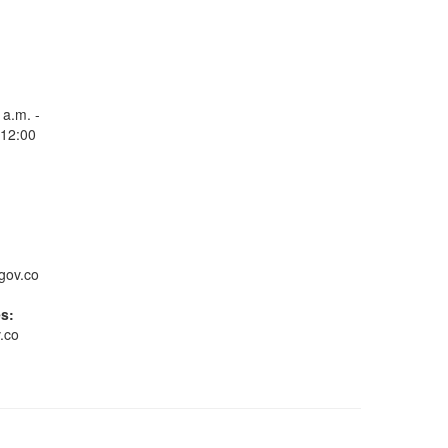
 a.m. -
Pago y solicitud de cita
 12:00
Farmacia virtual
gov.co
es:
.co
Nuestros Servicios
Conoce GOV.CO