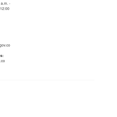
 a.m. -
 12:00
Consulta Estado de
Radicados
gov.co
es:
.co
Whatsapp
Conoce GOV.CO
Gestión ambiental