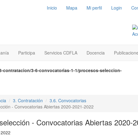
Inicio
Mapa
Mi perfil
Login
Con
danía
Participa
Servicios CDFLA
Docencia
Publicacion
3-contratacion/3-6-convocatorias-1-1/procesos-seleccion-
cia
3. Contratación
3.6. Convocatorias
ección - Convocatorias Abiertas 2020-2021-2022
selección - Convocatorias Abiertas 2020-
e 2022