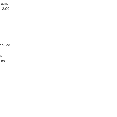
 a.m. -
 12:00
Consulta Estado de
Radicados
gov.co
es:
.co
Whatsapp
Conoce GOV.CO
Gestión ambiental