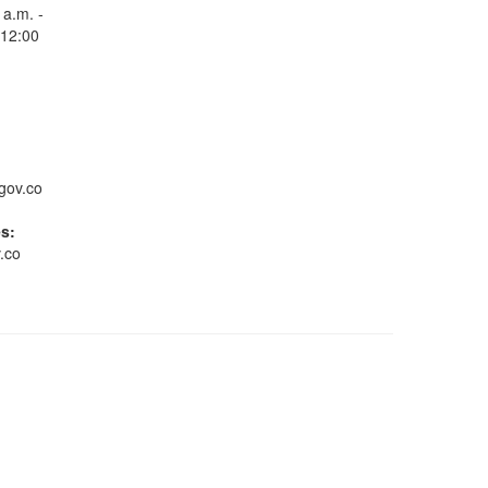
 a.m. -
 12:00
Consulta Estado de
Radicados
gov.co
es:
.co
Whatsapp
Conoce GOV.CO
Gestión ambiental