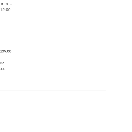
 a.m. -
 12:00
Consulta Estado de
Radicados
gov.co
es:
.co
Whatsapp
Conoce GOV.CO
Gestión ambiental