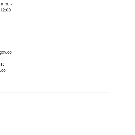
 a.m. -
 12:00
Consulta Estado de
Radicados
gov.co
es:
.co
Whatsapp
Conoce GOV.CO
Gestión ambiental