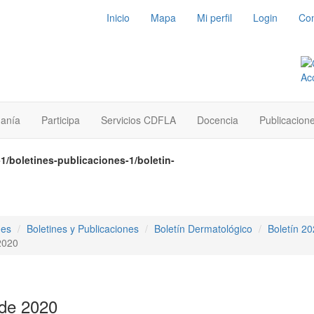
Inicio
Mapa
Mi perfil
Login
Con
danía
Participa
Servicios CDFLA
Docencia
Publicacion
1/boletines-publicaciones-1/boletin-
nes
Boletines y Publicaciones
Boletín Dermatológico
Boletín 2
2020
 de 2020