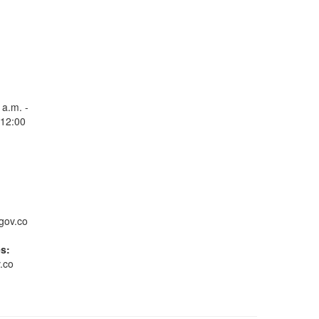
Radicar Denuncia
 a.m. -
 12:00
RADICACION PETICIONES
QUEJAS, RECLAMOS,
gov.co
SUGERENCIAS,
DENUNCIAS Y
es:
FELICITACIONES
.co