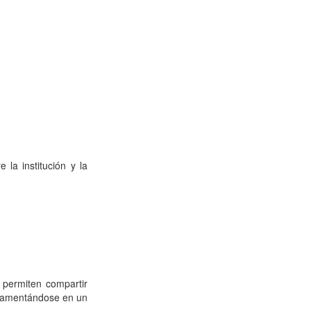
RADICACION ORFEO
INSTITUCIONAL
la institución y la
Docencia e Investigación
 permiten compartir
CAPACITACIONES LLERAS
ndamentándose en un