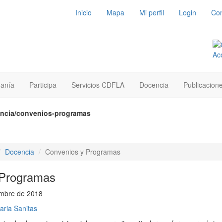
Inicio
Mapa
Mi perfil
Login
Con
danía
Participa
Servicios CDFLA
Docencia
Publicacion
encia/convenios-programas
Docencia
Convenios y Programas
 Programas
embre de 2018
aria Sanitas