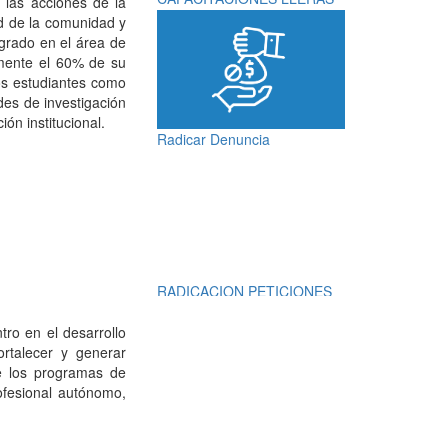
 las acciones de la
ud de la comunidad y
grado en el área de
mente el 60% de su
os estudiantes como
des de investigación
ión institucional.
Radicar Denuncia
RADICACION PETICIONES
QUEJAS, RECLAMOS,
SUGERENCIAS,
tro en el desarrollo
DENUNCIAS Y
ortalecer y generar
FELICITACIONES
e los programas de
ofesional autónomo,