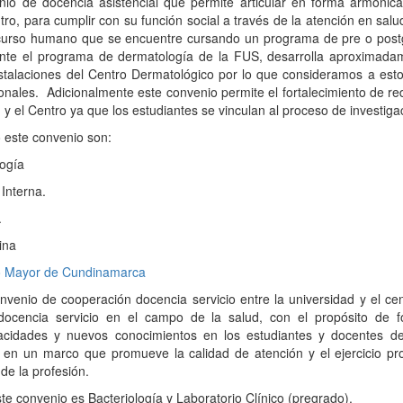
o de docencia asistencial que permite articular en forma armónica
ntro, para cumplir con su función social a través de la atención en sal
ecurso humano que se encuentre cursando un programa de pre o post
nte el programa de dermatología de la FUS, desarrolla aproximada
nstalaciones del Centro Dermatológico por lo que consideramos a est
onales.
Adicionalmente este convenio permite el fortalecimiento de re
 y el Centro ya que los estudiantes se vinculan al proceso de investigac
 este convenio son:
ogía
Interna.
.
ina
io Mayor de Cundinamarca
venio de cooperación docencia servicio entre la universidad y el cen
docencia servicio en el campo de la salud, con el propósito de f
acidades y nuevos conocimientos en los estudiantes y docentes d
 en un marco que promueve la calidad de atención y el ejercicio pr
de la profesión.
te convenio es Bacteriología y Laboratorio Clínico (pregrado).