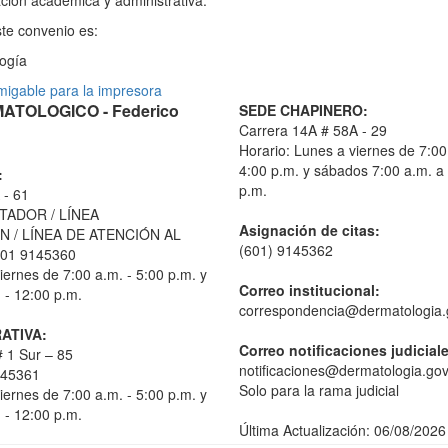
ación académica y administrativa.
te convenio es:
ogía
TOLOGICO - Federico
SEDE CHAPINERO:
Carrera 14A # 58A - 29
Horario: Lunes a viernes de 7:00
4:00 p.m. y sábados 7:00 a.m. a
:
p.m.
 - 61
TADOR / LÍNEA
Asignación de citas:
 / LÍNEA DE ATENCIÓN AL
(601) 9145362
01 9145360
iernes de 7:00 a.m. - 5:00 p.m. y
Correo institucional:
 - 12:00 p.m.
correspondencia@dermatologia.
ATIVA:
Correo notificaciones judicial
 1 Sur – 85
notificaciones@dermatologia.gov
145361
Solo para la rama judicial
iernes de 7:00 a.m. - 5:00 p.m. y
 - 12:00 p.m.
Última Actualización: 06/08/2026