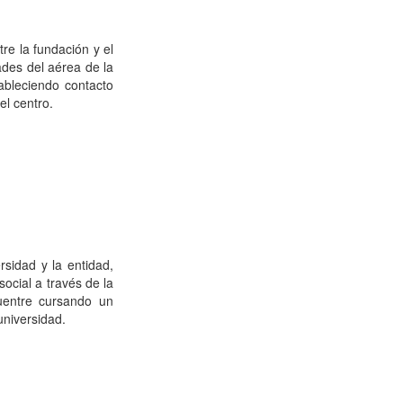
re la fundación y el
ades del aérea de la
Consulta Estado de
ableciendo contacto
Radicados
del centro.
Whatsapp
rsidad y la entidad,
ocial a través de la
uentre cursando un
universidad.
Gestión ambiental