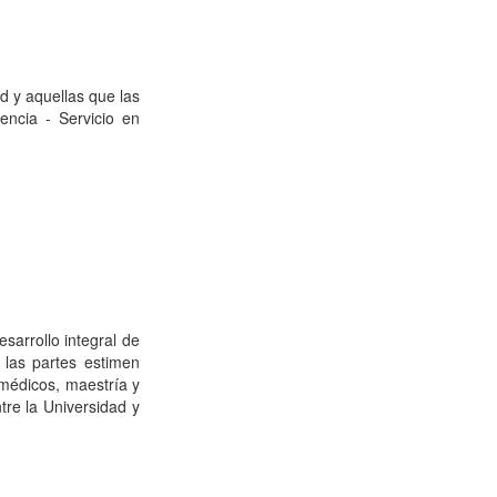
d y aquellas que las
Pago y solicitud de cita
encia - Servicio en
Farmacia virtual
sarrollo integral de
e las partes estimen
 médicos, maestría y
tre la Universidad y
Nuestros Servicios