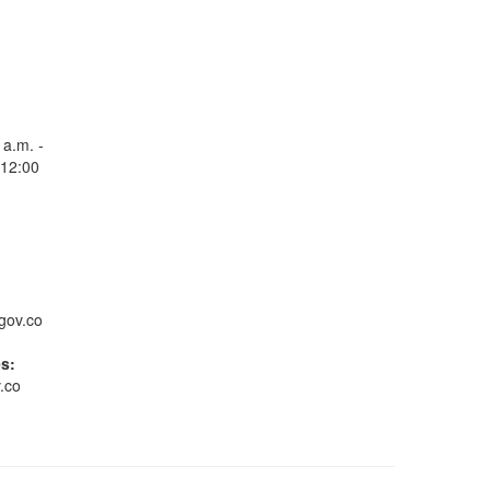
Consulta Estado de
Radicados
 a.m. -
 12:00
Whatsapp
gov.co
es:
.co
Gestión ambiental