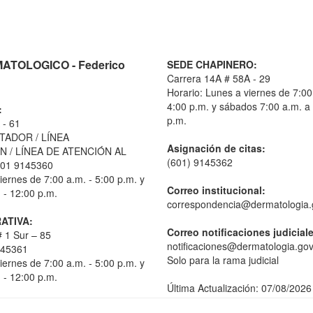
TOLOGICO - Federico
SEDE CHAPINERO:
Carrera 14A # 58A - 29
Horario: Lunes a viernes de 7:00
4:00 p.m. y sábados 7:00 a.m. a
:
p.m.
 - 61
TADOR / LÍNEA
Asignación de citas:
 / LÍNEA DE ATENCIÓN AL
(601) 9145362
01 9145360
iernes de 7:00 a.m. - 5:00 p.m. y
Correo institucional:
 - 12:00 p.m.
correspondencia@dermatologia.
ATIVA:
Correo notificaciones judicial
 1 Sur – 85
notificaciones@dermatologia.gov
145361
Solo para la rama judicial
iernes de 7:00 a.m. - 5:00 p.m. y
 - 12:00 p.m.
Última Actualización: 07/08/2026