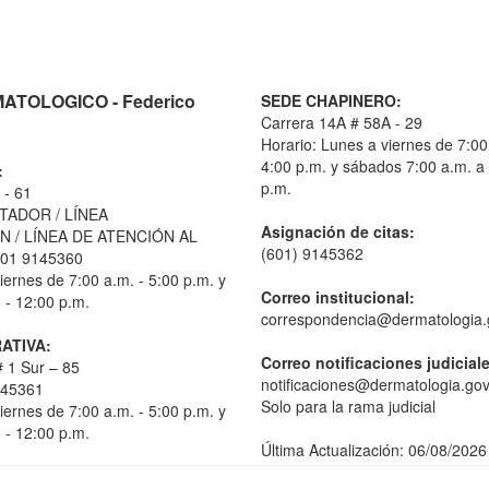
TOLOGICO - Federico
SEDE CHAPINERO:
Carrera 14A # 58A - 29
Horario: Lunes a viernes de 7:00
4:00 p.m. y sábados 7:00 a.m. a
:
p.m.
 - 61
TADOR / LÍNEA
Asignación de citas:
 / LÍNEA DE ATENCIÓN AL
(601) 9145362
01 9145360
iernes de 7:00 a.m. - 5:00 p.m. y
Correo institucional:
 - 12:00 p.m.
correspondencia@dermatologia.
ATIVA:
Correo notificaciones judicial
 1 Sur – 85
notificaciones@dermatologia.gov
145361
Solo para la rama judicial
iernes de 7:00 a.m. - 5:00 p.m. y
 - 12:00 p.m.
Última Actualización: 06/08/2026