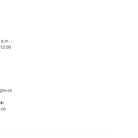
Consulta Estado de
Radicados
 a.m. -
 12:00
Whatsapp
gov.co
es:
.co
Gestión ambiental