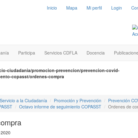
Inicio
Mapa
Mi perfil
Login
Con
danía
Participa
Servicios CDFLA
Docencia
Publicacion
icio-ciudadania/promocion-prevencion/prevencion-covid-
iento-copasst/ordenes-compra
Servicio a la Ciudadanía
Promoción y Prevención
Prevención CO
OPASST
Octavo informe de seguimiento COPASST
Ordenes de c
compra
e 2020